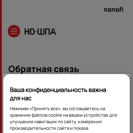
Узнать цену
Обратная связь
Ваша конфиденциальность важна
Ул. Тверская 22
для нас
БЦ Саммит
125375 Москва
Нажимая «Принять все», вы соглашаетесь на
Россия
хранение файлов cookie на вашем устройстве для
✆ +7 495 721 14 00
улучшения навигации по сайту, измерения
производительности сайта и показа
Если у Вас есть вопросы, касающиеся состояния Вашего