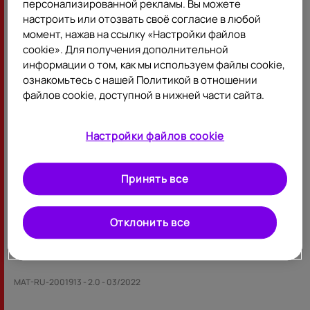
персонализированной рекламы. Вы можете
здоровья или назначений лекарственных препаратов, Вам
настроить или отозвать своё согласие в любой
следует проконсультироваться с лечащим врачом.
момент, нажав на ссылку «Настройки файлов
При возникновении медицинских вопросов по
cookie». Для получения дополнительной
препаратам (за исключением вопросов о наличии
информации о том, как мы используем файлы cookie,
препаратов в аптеках), проблем с качеством, подозрений
ознакомьтесь с нашей Политикой в отношении
на подделку, данных по фармакобезопасности, Вы можете
файлов cookie, доступной в нижней части сайта.
связаться с нами по телефону +7 495 721 14 00.
Настройки файлов cookie
Принять все
Отклонить все
MAT-RU-2001913 - 2.0 - 03/2022