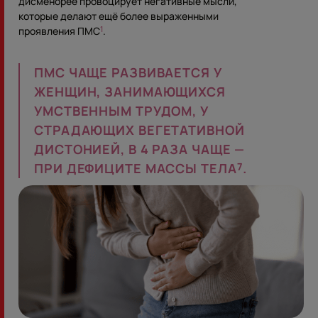
дисменорее провоцирует негативные мысли,
которые делают ещё более выраженными
проявления ПМС
.
1
ПМС ЧАЩЕ РАЗВИВАЕТСЯ У
ЖЕНЩИН, ЗАНИМАЮЩИХСЯ
УМСТВЕННЫМ ТРУДОМ, У
СТРАДАЮЩИХ ВЕГЕТАТИВНОЙ
ДИСТОНИЕЙ, В 4 РАЗА ЧАЩЕ —
ПРИ ДЕФИЦИТЕ МАССЫ ТЕЛА
.
7