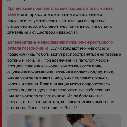
Хронический воспалительный процесс органов малого
таза
может приводить к вторичным эндокринным
нарушениям, уменьшению синтеза прогестерона и
снижению порога болевой чувствительности в связи с
длительным существованием боли
.
9
Дегенеративные заболевания пояснично-крестцового
отдела позвоночника
. Если страдают нижние отделы
позвоночника, то боли могут распространяться на тазовые
органы и ноги. Так, при вовлечении в патологический
процесс поясничных корешков отмечаются боль,
ощущения покалывания, жжения в области бёдер, паха,
нижнего отдела живота, наружных половых органов,
колена и голени. Боли в мышцах могут сопровождать
остеохондроз и другие дегенеративные заболевания
нижнего отдела позвоночника. Из-за боли мышца
сокращается, напрягается, возникает мышечный спазм, а
спазм ещё больше усиливает боль
.
10