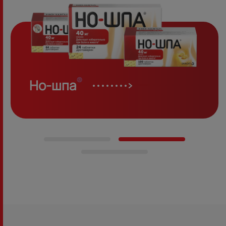
®
Но-шпа
Дуо