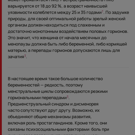
варьируется от 18 до 92 %, а возраст наивысшей
уязвимости колеблется между 25 и 35 годами
. По задумке
7
природы, для своей оптимальной работы зрелый женский
организм должен находиться под слаженным и
достаточно монотонным воздействием половых гормонов.
Это значит, что женщина от начала месячных до
менопаузы должна быть либо беременной, либо кормящей
матерью, а перепады гормонов допускаются лишь для
зачатия
.
3
В настоящее время такое большое количество
беременностей — редкость, поэтому
менструальные циклы сопровождаются резкими
гормональными перепадами
.
3
Предменструальный синдром и дисменорея
часто сопутствуют друг другу. Возможно, их
объединяют общие механизмы развития,
включая роль простагландинов. Кроме того, они
связаны психосоциальными факторами: боль при