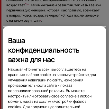
возрастает
. Таков механизм развития, так называемой
3,4
первичной дисменореи, которая, как правило, возникает
в подростковом возрасте через 1–3 года после менархе,
с началом овуляции
.
2
Ваша
конфиденциальность
важна для нас
Нехватка витаминов
Нажимая «Принять все», вы соглашаетесь на
Доказано, что дефицит витамина D вызывает развитие
хранение файлов cookie на вашем устройстве для
миопатии (поражение мышц)
. Атрофия отдельных
15
улучшения навигации по сайту, измерения
мышечных групп способна провоцировать механический
производительности сайта и показа
стресс в неповреждённых мышцах из-за их перегрузки,
персонализированной рекламы. Вы можете
что может быть основой формирования болевых зон в
настроить или отозвать своё согласие в любой
мышцах
. Кроме того, повышенное восприятие боли
15
может быть связано с недостатком витаминов группы В,
момент, нажав на ссылку «Настройки файлов
которые в норме обладают нейропротекторным,
cookie». Для получения дополнительной