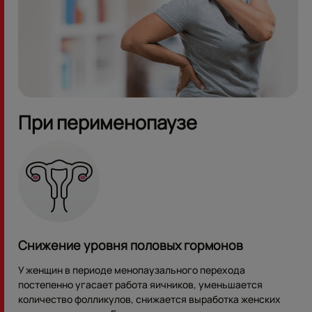
При перименопаузе
Снижение уровня половых гормонов
У женщин в периоде менопаузального перехода
постепенно угасает работа яичников, уменьшается
количество фолликулов, снижается выработка женских